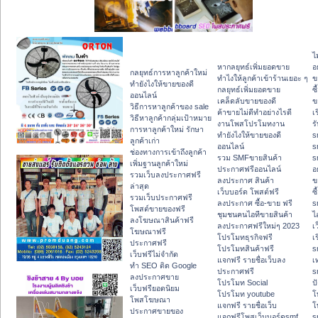
ไ
หากลยุทธ์เพิ่มยอดขาย
อ
กลยุทธ์การหาลูกค้าใหม่
ทําไงให้ลูกค้าเข้าร้านเยอะ ๆ
ข
ทํายังไงให้ขายของดี
กลยุทธ์เพิ่มยอดขาย
ซื
ออนไลน์
เคล็ดลับขายของดี
ข
วิธีการหาลูกค้าของ sale
ค้าขายไม่ดีทำอย่างไรดี
เ
วิธีหาลูกค้ากลุ่มเป้าหมาย
งานโพสโปรโมทงาน
ร
การหาลูกค้าใหม่ รักษา
ทํายังไงให้ขายของดี
s
ลูกค้าเก่า
ออนไลน์
s
ช่องทางการเข้าถึงลูกค้า
รวม SMFขายสินค้า
s
เพิ่มฐานลูกค้าใหม่
ประกาศฟรีออนไลน์
อ
รวมเว็บลงประกาศฟรี
ลงประกาศ สินค้า
ข
ล่าสุด
เว็บบอร์ด โพสต์ฟรี
ซื
รวมเว็บประกาศฟรี
ลงประกาศ ซื้อ-ขาย ฟรี
s
โพสต์ขายของฟรี
ชุมชนคนไอทีขายสินค้า
ไ
ลงโฆษณาสินค้าฟรี
ลงประกาศฟรีใหม่ๆ 2023
เ
โฆษณาฟรี
โปรโมทธุรกิจฟรี
เ
ประกาศฟรี
โปรโมทสินค้าฟรี
s
เว็บฟรีไม่จำกัด
แจกฟรี รายชื่อเว็บลง
เ
ทำ SEO ติด Google
ประกาศฟรี
s
ลงประกาศขาย
โปรโมท Social
ปั
เว็บฟรียอดนิยม
โปรโมท youtube
โ
โพสโฆษณา
แจกฟรี รายชื่อเว็บ
โ
ประกาศขายของ
แจกฟรีโพสเว็บบอร์ดsmf
s