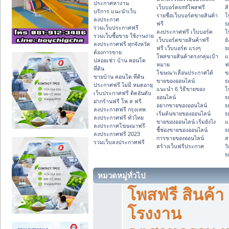
ประกาศหางาน
เว็บบอร์ดsmfโพสฟรี
ส
บริการ แนะนำเว็บ
รายชื่อเว็บบอร์ดขายสินค้า
โ
ลงประกาศ
ฟรี
s
รวมเว็บประกาศฟรี
ลงประกาศฟรี เว็บบอร์ด
โ
รวมเว็บซื้อขาย ใช้งานง่าย
เว็บบอร์ดขายสินค้าฟรี
ย
ลงประกาศฟรี ทุกจังหวัด
ฟรี เว็บบอร์ด แรงๆ
s
ต้องการขาย
โพสขายสินค้าตรงกลุ่มเป้า
แ
ปล่อยเช่า บ้าน คอนโด
หมาย
ฟ
ที่ดิน
โฆษณาเลื่อนประกาศได้
ข
ขายบ้าน คอนโด ที่ดิน
ขายของออนไลน์
s
ประกาศฟรี ไม่มี หมดอายุ
แนะนำ 6 วิธีขายของ
โ
เว็บประกาศฟรี ติดอันดับ
ออนไลน์
s
ฝากร้านฟรี โพ ส ฟรี
อยากขายของออนไลน์
s
ลงประกาศฟรี กรุงเทพ
เริ่มต้นขายของออนไลน์
s
ลงประกาศฟรี ทั่วไทย
ขายของออนไลน์ เริ่มยังไง
แ
ลงประกาศโฆษณาฟรี
ชี้ช่องขายของออนไลน์
s
ลงประกาศฟรี 2023
การขายของออนไลน์
ส
รวมเว็บลงประกาศฟรี
สร้างเว็บฟรีประกาศ
ว
s
หมวดหมู่ทั่วไป
โพสฟรี สินค้า
โรงงาน